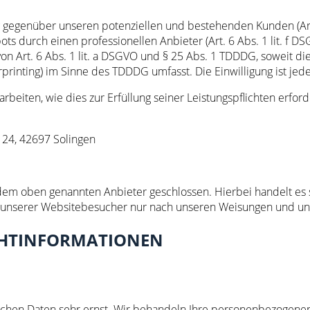
 gegenüber unseren potenziellen und bestehenden Kunden (Art. 
ots durch einen professionellen Anbieter (Art. 6 Abs. 1 lit. f 
von Art. 6 Abs. 1 lit. a DSGVO und § 25 Abs. 1 TDDDG, soweit di
printing) im Sinne des TDDDG umfasst. Die Einwilligung ist jede
rbeiten, wie dies zur Erfüllung seiner Leistungspflichten erfor
e 24, 42697 Solingen
 dem oben genannten Anbieter geschlossen. Hierbei handelt es 
 unserer Websitebesucher nur nach unseren Weisungen und unt
ICHTINFORMATIONEN
ichen Daten sehr ernst. Wir behandeln Ihre personenbezogenen